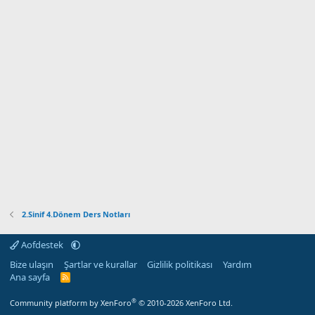
2.Sinif 4.Dönem Ders Notları
Aofdestek
Bize ulaşın
Şartlar ve kurallar
Gizlilik politikası
Yardım
Ana sayfa
R
S
S
®
Community platform by XenForo
© 2010-2026 XenForo Ltd.