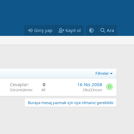
Giriş yap
Kayıt ol
Ara
Filtreler
Cevaplar
0
16 Nis 2008
O
Görüntüleme
4K
Okul.Oncesi
Buraya mesaj yazmak için üye olmanız gereklidir.