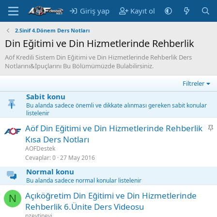
Giriş yap
Kayıt ol
2.Sinif 4.Dönem Ders Notları
Din Eğitimi ve Din Hizmetlerinde Rehberlik
Aöf Kredili Sistem Din Eğitimi ve Din Hizmetlerinde Rehberlik Ders
Notlarını&İpuçlarını Bu Bölümümüzde Bulabilirsiniz.
Filtreler
Sabit konu
Bu alanda sadece önemli ve dikkate alınması gereken sabit konular
listelenir
S
Aöf Din Eğitimi ve Din Hizmetlerinde Rehberlik
a
Kısa Ders Notları
b
AOFDestek
i
Cevaplar
0
27 May 2016
t
Normal konu
Bu alanda sadece normal konular listelenir
Açıköğretim Din Eğitimi ve Din Hizmetlerinde
N
Rehberlik 6.Ünite Ders Videosu
nzeytinevi