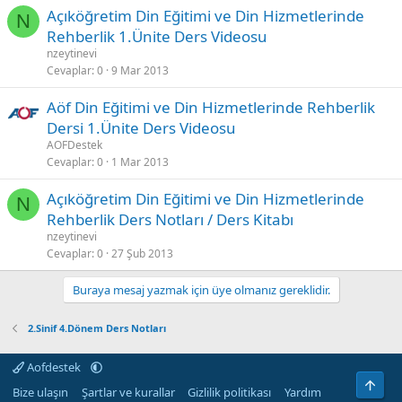
Açıköğretim Din Eğitimi ve Din Hizmetlerinde
N
Rehberlik 1.Ünite Ders Videosu
nzeytinevi
Cevaplar
0
9 Mar 2013
Aöf Din Eğitimi ve Din Hizmetlerinde Rehberlik
Dersi 1.Ünite Ders Videosu
AOFDestek
Cevaplar
0
1 Mar 2013
Açıköğretim Din Eğitimi ve Din Hizmetlerinde
N
Rehberlik Ders Notları / Ders Kitabı
nzeytinevi
Cevaplar
0
27 Şub 2013
Buraya mesaj yazmak için üye olmanız gereklidir.
2.Sinif 4.Dönem Ders Notları
Aofdestek
Üst
Bize ulaşın
Şartlar ve kurallar
Gizlilik politikası
Yardım