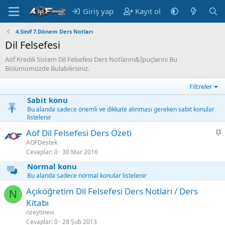
Giriş yap
Kayıt ol
4.Sinif 7.Dönem Ders Notları
Dil Felsefesi
Aöf Kredili Sistem Dil Felsefesi Ders Notlarını&İpuçlarını Bu
Bölümümüzde Bulabilirsiniz.
Filtreler
Sabit konu
Bu alanda sadece önemli ve dikkate alınması gereken sabit konular
listelenir
S
Aöf Dil Felsefesi Ders Özeti
a
AOFDestek
Cevaplar
0
30 Mar 2016
b
i
Normal konu
t
Bu alanda sadece normal konular listelenir
Açıköğretim Dil Felsefesi Ders Notları / Ders
N
Kitabı
nzeytinevi
Cevaplar
0
28 Şub 2013