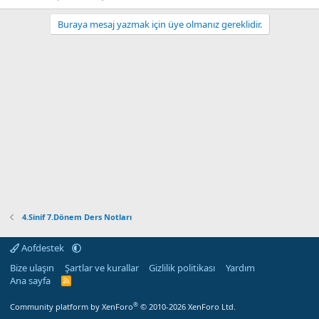
Buraya mesaj yazmak için üye olmanız gereklidir.
4.Sinif 7.Dönem Ders Notları
Aofdestek
Bize ulaşın
Şartlar ve kurallar
Gizlilik politikası
Yardım
Ana sayfa
R
S
S
®
Community platform by XenForo
© 2010-2026 XenForo Ltd.