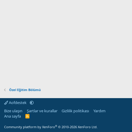
Özel Eğitim Bölümü
Aofdestek
Bize ulaşın
Şartlar ve kurallar
Gizlilik politikası
Yardım
Ana sayfa
R
S
S
®
Community platform by XenForo
© 2010-2026 XenForo Ltd.