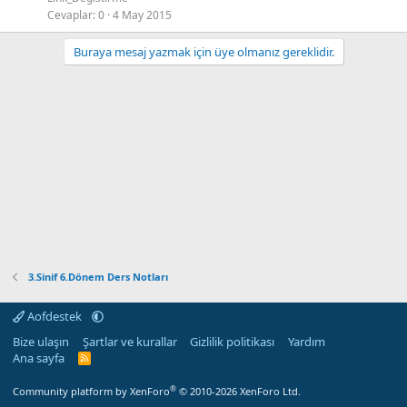
Cevaplar
0
4 May 2015
Buraya mesaj yazmak için üye olmanız gereklidir.
3.Sinif 6.Dönem Ders Notları
Aofdestek
Bize ulaşın
Şartlar ve kurallar
Gizlilik politikası
Yardım
Ana sayfa
R
S
S
®
Community platform by XenForo
© 2010-2026 XenForo Ltd.