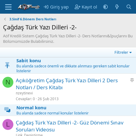
Giriş yap
Kayıt ol
3.Sinif 6.Dönem Ders Notları
Çağdaş Türk Yazı Dilleri -2-
Aöf Kredili Sistem Çağdaş Türk Yazı Dilleri -2- Ders Notlarını&İpuçlarını Bu
Bölümümüzde Bulabilirsiniz.
Filtreler
Sabit konu
Bu alanda sadece önemli ve dikkate alınması gereken sabit konular
listelenir
S
Açıköğretim Çağdaş Türk Yazı Dilleri 2 Ders
N
a
Notları / Ders Kitabı
b
nzeytinevi
i
Cevaplar
0
26 Şub 2013
t
Normal konu
Bu alanda sadece normal konular listelenir
Çağdaş Türk Yazı Dilleri -2- Güz Dönemi Sınav
L
Soruları Videosu
Link_Degistirme