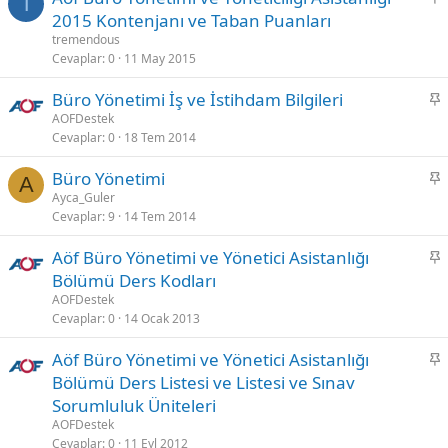
t
T
a
2015 Kontenjanı ve Taban Puanları
b
tremendous
i
Cevaplar
0
11 May 2015
t
S
Büro Yönetimi İş ve İstihdam Bilgileri
a
AOFDestek
Cevaplar
0
18 Tem 2014
b
i
S
Büro Yönetimi
t
A
a
Ayca_Guler
Cevaplar
9
14 Tem 2014
b
i
S
Aöf Büro Yönetimi ve Yönetici Asistanlığı
t
a
Bölümü Ders Kodları
b
AOFDestek
i
Cevaplar
0
14 Ocak 2013
t
S
Aöf Büro Yönetimi ve Yönetici Asistanlığı
a
Bölümü Ders Listesi ve Listesi ve Sınav
b
Sorumluluk Üniteleri
i
AOFDestek
t
Cevaplar
0
11 Eyl 2012