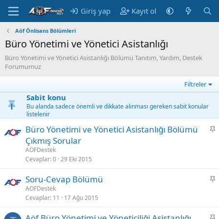
Giriş yap
Kayıt ol
Aöf Önlisans Bölümleri
Büro Yönetimi ve Yönetici Asistanlığı
Büro Yönetimi ve Yönetici Asistanlığı Bölümü Tanıtım, Yardım, Destek
Forumumuz
Filtreler
Sabit konu
Bu alanda sadece önemli ve dikkate alınması gereken sabit konular
listelenir
S
Büro Yönetimi ve Yönetici Asistanlığı Bölümü
a
Çıkmış Sorular
b
AOFDestek
i
Cevaplar
0
29 Eki 2015
t
S
Soru-Cevap Bölümü
a
AOFDestek
Cevaplar
11
17 Ağu 2015
b
i
S
Aöf Büro Yönetimi ve Yöneticiliği Asistanlığı