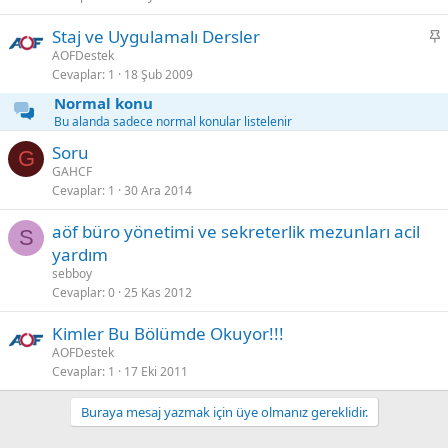
S
Staj ve Uygulamalı Dersler
a
AOFDestek
Cevaplar
1
18 Şub 2009
b
i
Normal konu
t
Bu alanda sadece normal konular listelenir
Soru
G
GAHCF
Cevaplar
1
30 Ara 2014
aöf büro yönetimi ve sekreterlik mezunları acil
S
yardım
sebboy
Cevaplar
0
25 Kas 2012
Kimler Bu Bölümde Okuyor!!!
AOFDestek
Cevaplar
1
17 Eki 2011
Buraya mesaj yazmak için üye olmanız gereklidir.