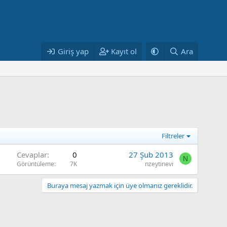
Giriş yap
Kayıt ol
Ara
Filtreler
Cevaplar
0
27 Şub 2013
N
Görüntüleme
7K
nzeytinevi
Buraya mesaj yazmak için üye olmanız gereklidir.