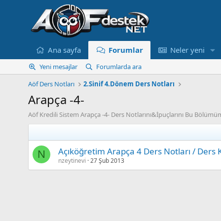
Ana sayfa
Forumlar
Neler yeni
Yeni mesajlar
Forumlarda ara
Aöf Ders Notları
2.Sinif 4.Dönem Ders Notları
Arapça -4-
Aöf Kredili Sistem Arapça -4- Ders Notlarını&İpuçlarını Bu Bölümüm
Açıköğretim Arapça 4 Ders Notları / Ders K
N
nzeytinevi
27 Şub 2013