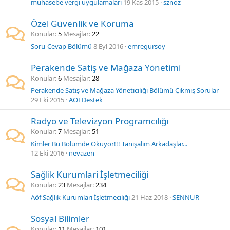
muhasebe vergi uygulamaları
19 Kas 2015
sznoz
Özel Güvenlik ve Koruma
Konular
5
Mesajlar
22
Soru-Cevap Bölümü
8 Eyl 2016
emregursoy
Perakende Satiş ve Mağaza Yönetimi
Konular
6
Mesajlar
28
Perakende Satış ve Mağaza Yöneticiliği Bölümü Çıkmış Sorular
29 Eki 2015
AOFDestek
Radyo ve Televizyon Programcılığı
Konular
7
Mesajlar
51
Kimler Bu Bölümde Okuyor!!! Tanışalım Arkadaşlar...
12 Eki 2016
nevazen
Sağlik Kurumlari İşletmeciliği
Konular
23
Mesajlar
234
Aöf Sağlık Kurumları İşletmeciliği
21 Haz 2018
SENNUR
Sosyal Bilimler
Konular
11
Mesajlar
101