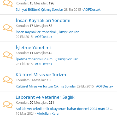
Konular
15
Mesajlar
196
İlahiyat Bölümü Çıkmış Sorular
28 Eki 2015
AOFDestek
İnsan Kaynaklari Yönetimi
Konular
17
Mesajlar
53
İnsan Kaynakları Yönetimi Çıkmış Sorular
29 Eki 2015
AOFDestek
İşletme Yönetimi
Konular
11
Mesajlar
42
İşletme Yönetimi Bölümü Çıkmış Sorular
28 Eki 2015
AOFDestek
Kültürel Miras ve Turizm
Konular
6
Mesajlar
13
Kültürel Miras ve Turizm Çıkmış Sorular
29 Eki 2015
AOFDestek
Laborant ve Veteriner Sağlık
Konular
50
Mesajlar
521
Aof lab vet teknikerlik okuyorum bahar donemi 2024 mart23 de ara sinavim var sinav giris belgemi goruntuleyemiyorum
16 Mar 2024
Abdullah Kara