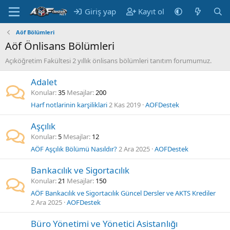
Giriş yap
Kayıt ol
Aöf Bölümleri
Aöf Önlisans Bölümleri
Açıköğretim Fakültesi 2 yıllık önlisans bölümleri tanıtım forumumuz.
Adalet
Konular
35
Mesajlar
200
Harf notlarinin karşiliklari
2 Kas 2019
AOFDestek
Aşçılık
Konular
5
Mesajlar
12
AÖF Aşçılık Bölümü Nasıldır?
2 Ara 2025
AOFDestek
Bankacılık ve Sigortacılık
Konular
21
Mesajlar
150
AÖF Bankacılık ve Sigortacılık Güncel Dersler ve AKTS Krediler
2 Ara 2025
AOFDestek
Büro Yönetimi ve Yönetici Asistanlığı