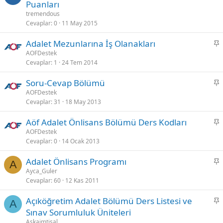
a
Puanları
b
tremendous
i
Cevaplar
0
11 May 2015
t
S
Adalet Mezunlarına İş Olanakları
a
AOFDestek
Cevaplar
1
24 Tem 2014
b
i
S
Soru-Cevap Bölümü
t
a
AOFDestek
Cevaplar
31
18 May 2013
b
i
S
Aöf Adalet Önlisans Bölümü Ders Kodları
t
a
AOFDestek
Cevaplar
0
14 Ocak 2013
b
i
S
Adalet Önlisans Programı
t
A
a
Ayca_Guler
Cevaplar
60
12 Kas 2011
b
i
S
Açıköğretim Adalet Bölümü Ders Listesi ve
t
A
a
Sınav Sorumluluk Üniteleri
b
Aşkaimtisal