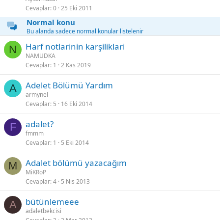
i
Cevaplar
0
25 Eki 2011
t
Normal konu
Bu alanda sadece normal konular listelenir
Harf notlarinin karşiliklari
N
NAMUDKA
Cevaplar
1
2 Kas 2019
Adelet Bölümü Yardım
A
armynel
Cevaplar
5
16 Eki 2014
adalet?
F
fmmm
Cevaplar
1
5 Eki 2014
Adalet bölümü yazacağım
M
MiKRoP
Cevaplar
4
5 Nis 2013
bütünlemeee
A
adaletbekcisi