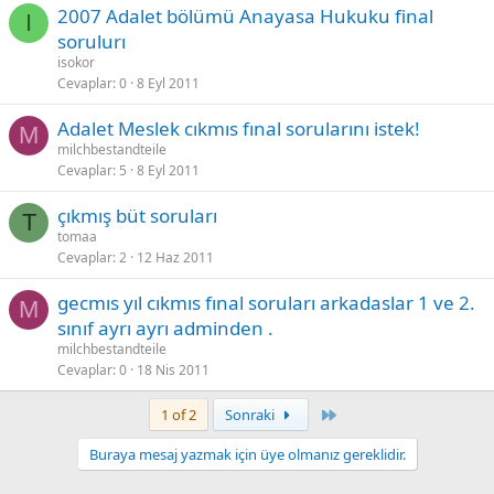
2007 Adalet bölümü Anayasa Hukuku final
I
sorulurı
isokor
Cevaplar
0
8 Eyl 2011
Adalet Meslek cıkmıs fınal sorularını istek!
M
milchbestandteile
Cevaplar
5
8 Eyl 2011
çıkmış büt soruları
T
tomaa
Cevaplar
2
12 Haz 2011
gecmıs yıl cıkmıs fınal soruları arkadaslar 1 ve 2.
M
sınıf ayrı ayrı adminden .
milchbestandteile
Cevaplar
0
18 Nis 2011
Son
1 of 2
Sonraki
Buraya mesaj yazmak için üye olmanız gereklidir.