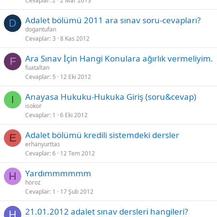
Cevaplar
2
2 Mar 2013
Adalet bölümü 2011 ara sınav soru-cevapları?
D
dogantufan
Cevaplar
3
8 Kas 2012
Ara Sınav İçin Hangi Konulara ağırlık vermeliyim.
F
fuataltan
Cevaplar
5
12 Eki 2012
Anayasa Hukuku-Hukuka Giriş (soru&cevap)
I
isokor
Cevaplar
1
6 Eki 2012
Adalet bölümü kredili sistemdeki dersler
E
erhanyurttas
Cevaplar
6
12 Tem 2012
Yardımmmmmm
H
horoz
Cevaplar
1
17 Şub 2012
21.01.2012 adalet sınav dersleri hangileri?
H