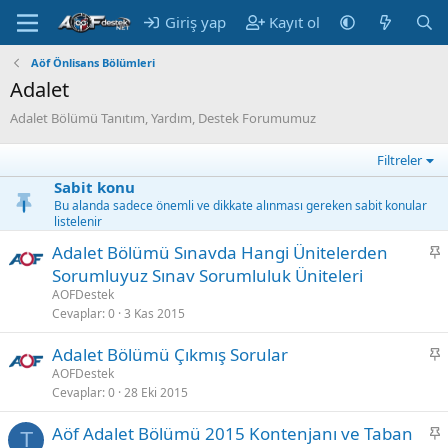
Giriş yap
Kayıt ol
Aöf Önlisans Bölümleri
Adalet
Adalet Bölümü Tanıtım, Yardım, Destek Forumumuz
Filtreler
Sabit konu
Bu alanda sadece önemli ve dikkate alınması gereken sabit konular
listelenir
S
Adalet Bölümü Sınavda Hangi Ünitelerden
a
Sorumluyuz Sınav Sorumluluk Üniteleri
b
AOFDestek
i
Cevaplar
0
3 Kas 2015
t
S
Adalet Bölümü Çıkmış Sorular
a
AOFDestek
Cevaplar
0
28 Eki 2015
b
i
S
Aöf Adalet Bölümü 2015 Kontenjanı ve Taban
t
T