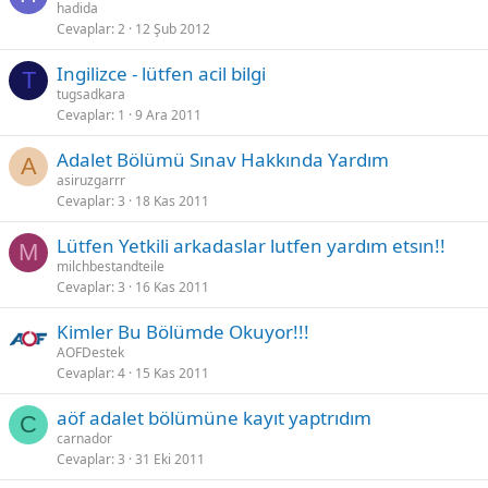
hadida
Cevaplar
2
12 Şub 2012
Ingilizce - lütfen acil bilgi
T
tugsadkara
Cevaplar
1
9 Ara 2011
Adalet Bölümü Sınav Hakkında Yardım
A
asiruzgarrr
Cevaplar
3
18 Kas 2011
Lütfen Yetkili arkadaslar lutfen yardım etsın!!
M
milchbestandteile
Cevaplar
3
16 Kas 2011
Kimler Bu Bölümde Okuyor!!!
AOFDestek
Cevaplar
4
15 Kas 2011
aöf adalet bölümüne kayıt yaptrıdım
C
carnador
Cevaplar
3
31 Eki 2011