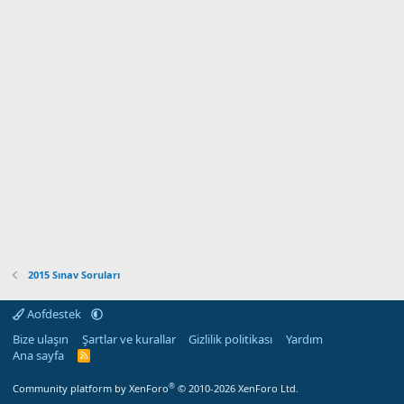
2015 Sınav Soruları
Aofdestek
Bize ulaşın
Şartlar ve kurallar
Gizlilik politikası
Yardım
Ana sayfa
R
S
S
®
Community platform by XenForo
© 2010-2026 XenForo Ltd.