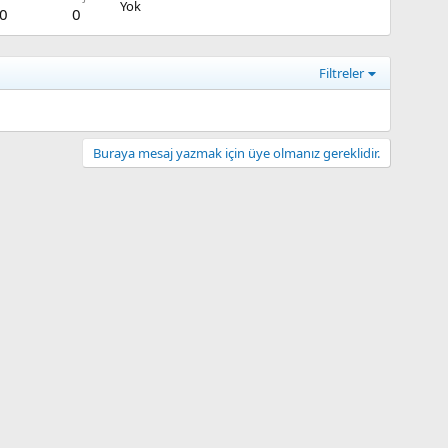
Yok
0
0
Filtreler
Buraya mesaj yazmak için üye olmanız gereklidir.