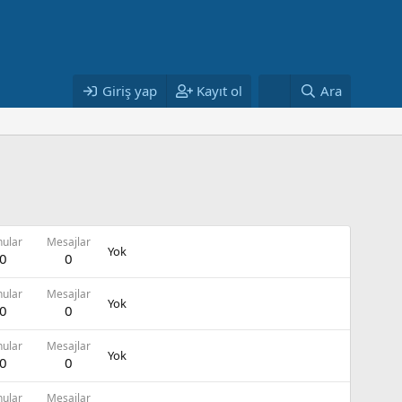
Giriş yap
Kayıt ol
Ara
nular
Mesajlar
Yok
0
0
nular
Mesajlar
Yok
0
0
nular
Mesajlar
Yok
0
0
nular
Mesajlar