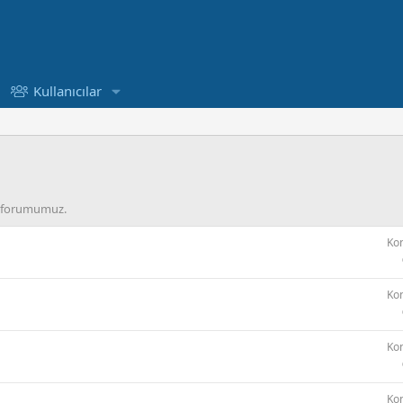
Kullanıcılar
ğı forumumuz.
Ko
Ko
Ko
Ko