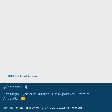
2013 Güz Final Soruları
Aofdestek
Bize ulaşın
Şartlar ve kurallar
Gizlilik politikası
Yardım
Ana sayfa
R
S
S
®
Community platform by XenForo
© 2010-2026 XenForo Ltd.