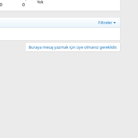
Yok
0
0
Filtreler
Buraya mesaj yazmak için üye olmanız gereklidir.