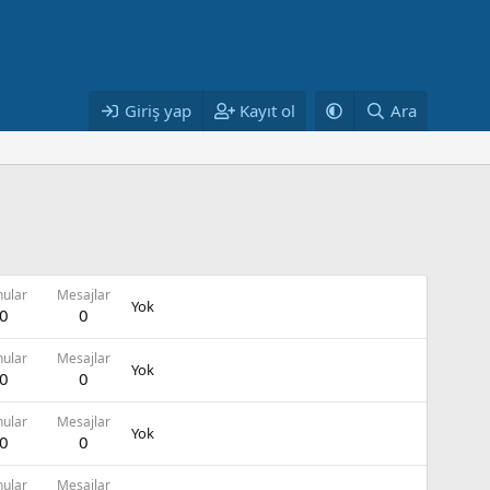
Giriş yap
Kayıt ol
Ara
nular
Mesajlar
Yok
0
0
nular
Mesajlar
Yok
0
0
nular
Mesajlar
Yok
0
0
nular
Mesajlar