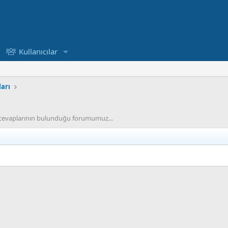
Kullanıcılar
ları
e cevaplarının bulunduğu forumumuz...