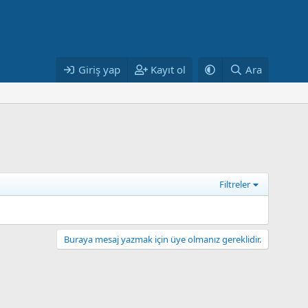
Giriş yap
Kayıt ol
Ara
Filtreler
Buraya mesaj yazmak için üye olmanız gereklidir.