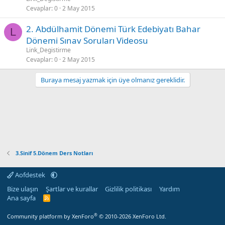
Cevaplar
0
2 May 2015
2. Abdülhamit Dönemi Türk Edebiyatı Bahar
L
Dönemi Sınav Soruları Videosu
Link_Degistirme
Cevaplar
0
2 May 2015
Buraya mesaj yazmak için üye olmanız gereklidir.
3.Sinif 5.Dönem Ders Notları
Aofdestek
Bize ulaşın
Şartlar ve kurallar
Gizlilik politikası
Yardım
Ana sayfa
R
S
S
®
Community platform by XenForo
© 2010-2026 XenForo Ltd.