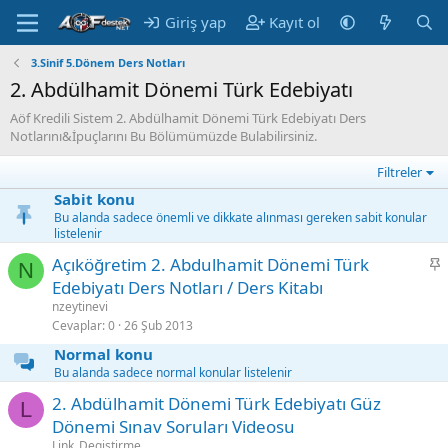
Giriş yap
Kayıt ol
3.Sinif 5.Dönem Ders Notları
2. Abdülhamit Dönemi Türk Edebiyatı
Aöf Kredili Sistem 2. Abdülhamit Dönemi Türk Edebiyatı Ders
Notlarını&İpuçlarını Bu Bölümümüzde Bulabilirsiniz.
Filtreler
Sabit konu
Bu alanda sadece önemli ve dikkate alınması gereken sabit konular
listelenir
S
Açıköğretim 2. Abdulhamit Dönemi Türk
N
a
Edebiyatı Ders Notları / Ders Kitabı
b
nzeytinevi
i
Cevaplar
0
26 Şub 2013
t
Normal konu
Bu alanda sadece normal konular listelenir
2. Abdülhamit Dönemi Türk Edebiyatı Güz
L
Dönemi Sınav Soruları Videosu
Link_Degistirme