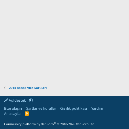
2014 Bahar Vize Soruları
Aofdestek
Bize ulaşın
Şartlar ve kurallar
Gizlilik politikası
Yardım
Ana sayfa
R
S
S
®
Community platform by XenForo
© 2010-2026 XenForo Ltd.